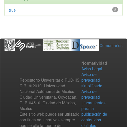
true
2
Comentarios
Normatividad
Aviso Legal
Aviso de
Repositorio Universitario RUD-IIS
privacidad
D.R. © 2010. Universidad
simplificado
Nacional Autónoma de México.
Aviso de
Ciudad Universitaria, Coyoacán,
privacidad
C. P. 04510, Ciudad de México,
Lineamientos
México.
para la
Este sitio web puede ser utilizado
publicación de
con fines no lucrativos siempre
contenidos
que se cite la fuente de
digitales