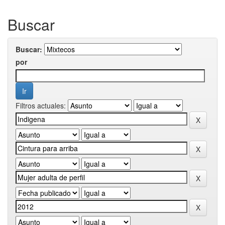
Buscar
Buscar:
por
Filtros actuales: