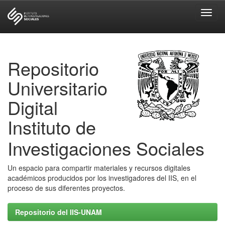
Skip
navigation
Repositorio
Universitario
Digital
Instituto de
Investigaciones Sociales
Un espacio para compartir materiales y recursos digitales
académicos producidos por los investigadores del IIS, en el
proceso de sus diferentes proyectos.
Repositorio del IIS-UNAM