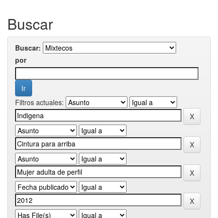
Buscar
Buscar:
por
Filtros actuales: