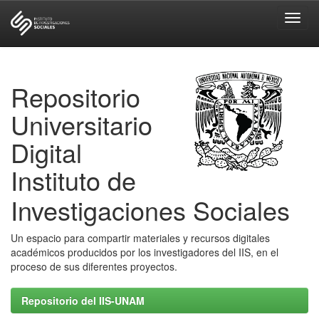
Skip
navigation
Repositorio
Universitario
Digital
Instituto de
Investigaciones Sociales
Un espacio para compartir materiales y recursos digitales
académicos producidos por los investigadores del IIS, en el
proceso de sus diferentes proyectos.
Repositorio del IIS-UNAM