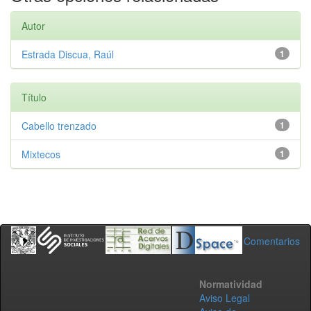
Autor
Estrada Discua, Raúl
1
Título
Cabello trenzado
1
Mixtecos
1
Comentarios
Normatividad
Aviso Legal