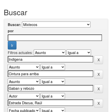
Buscar
Buscar:
por
Filtros actuales: