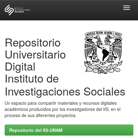
Skip
navigation
Repositorio
Universitario
Digital
Instituto de
Investigaciones Sociales
Un espacio para compartir materiales y recursos digitales
académicos producidos por los investigadores del IIS, en el
proceso de sus diferentes proyectos.
Repositorio del IIS-UNAM