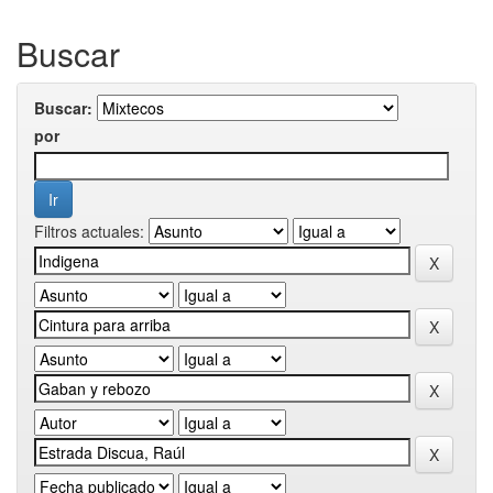
Buscar
Buscar:
por
Filtros actuales: