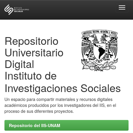
Skip
navigation
Repositorio
Universitario
Digital
Instituto de
Investigaciones Sociales
Un espacio para compartir materiales y recursos digitales
académicos producidos por los investigadores del IIS, en el
proceso de sus diferentes proyectos.
Repositorio del IIS-UNAM