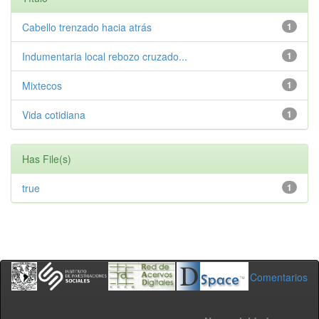
Cabello trenzado hacia atrás
1
Indumentaria local rebozo cruzado...
1
Mixtecos
1
Vida cotidiana
1
Has File(s)
true
1
Comentarios