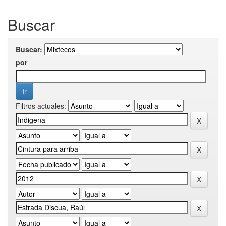
Buscar
Buscar:
por
Filtros actuales: