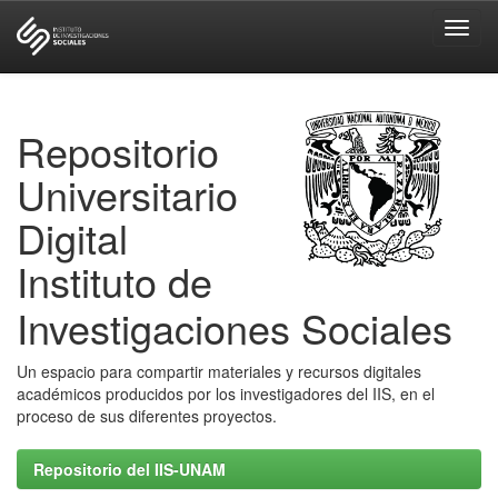
Skip
navigation
Repositorio
Universitario
Digital
Instituto de
Investigaciones Sociales
Un espacio para compartir materiales y recursos digitales
académicos producidos por los investigadores del IIS, en el
proceso de sus diferentes proyectos.
Repositorio del IIS-UNAM