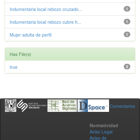
Indumentaria local rebozo cruzado...
1
Indumentaria local rebozo cubre h...
1
Mujer adulta de perfil
1
Has File(s)
true
3
Comentarios
Normatividad
Aviso Legal
Aviso de