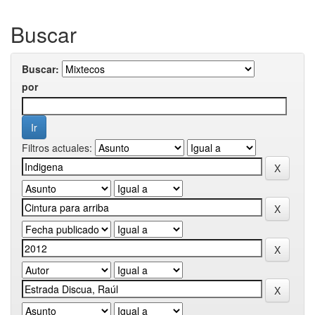
Buscar
Buscar:
por
Filtros actuales: