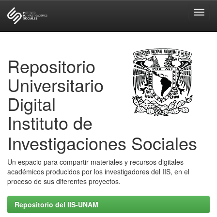
Skip
navigation
Repositorio
Universitario
Digital
Instituto de
Investigaciones Sociales
Un espacio para compartir materiales y recursos digitales
académicos producidos por los investigadores del IIS, en el
proceso de sus diferentes proyectos.
Repositorio del IIS-UNAM