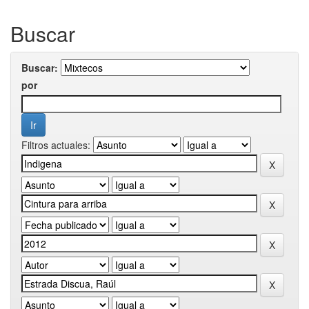
Buscar
Buscar:
por
Filtros actuales: