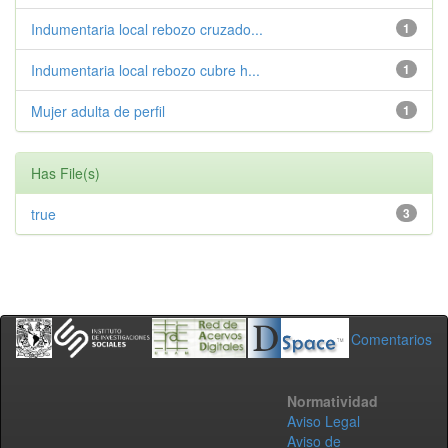
Indumentaria local rebozo cruzado...
1
Indumentaria local rebozo cubre h...
1
Mujer adulta de perfil
1
Has File(s)
true
3
Comentarios
Normatividad
Aviso Legal
Aviso de