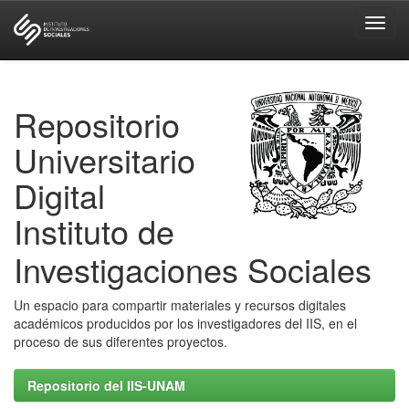
Skip
navigation
Repositorio
Universitario
Digital
Instituto de
Investigaciones Sociales
Un espacio para compartir materiales y recursos digitales
académicos producidos por los investigadores del IIS, en el
proceso de sus diferentes proyectos.
Repositorio del IIS-UNAM