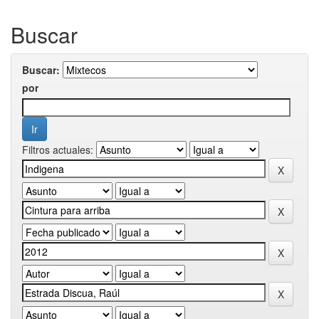
Buscar
Buscar:
por
Filtros actuales: