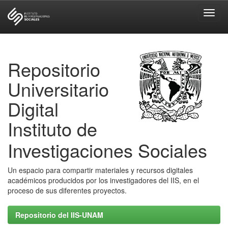
Skip
navigation
Repositorio
Universitario
Digital
Instituto de
Investigaciones Sociales
Un espacio para compartir materiales y recursos digitales
académicos producidos por los investigadores del IIS, en el
proceso de sus diferentes proyectos.
Repositorio del IIS-UNAM