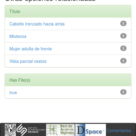
Título
Cabello trenzado hacia atrás
1
Mixtecos
1
Mujer adulta de frente
1
Vista parcial cestos
1
Has File(s)
true
1
Comentarios