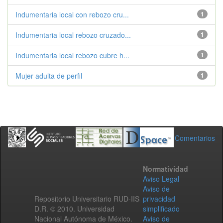
Indumentaria local con rebozo cru...
1
Indumentaria local rebozo cruzado...
1
Indumentaria local rebozo cubre h...
1
Mujer adulta de perfil
1
Comentarios
Normatividad
Aviso Legal
Aviso de
Repositorio Universitario RUD-IIS
privacidad
D.R. © 2010. Universidad
simplificado
Nacional Autónoma de México.
Aviso de