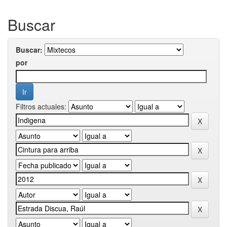
Buscar
Buscar:
por
Filtros actuales: