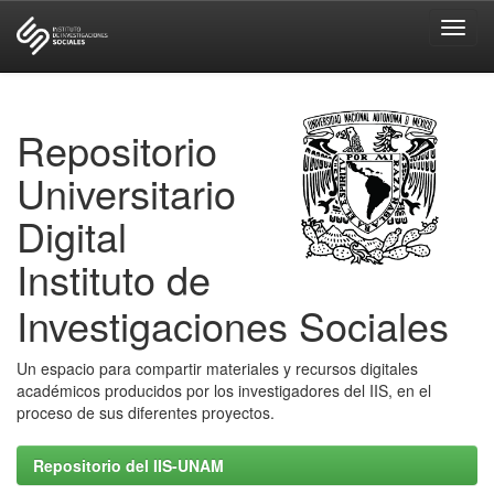
Skip
navigation
Repositorio
Universitario
Digital
Instituto de
Investigaciones Sociales
Un espacio para compartir materiales y recursos digitales
académicos producidos por los investigadores del IIS, en el
proceso de sus diferentes proyectos.
Repositorio del IIS-UNAM