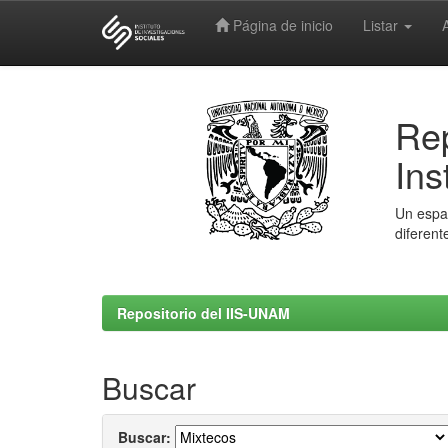
Página de inicio
Listar
Skip
navigation
Rep
Ins
Un espac
diferent
Repositorio del IIS-UNAM
Buscar
Buscar: