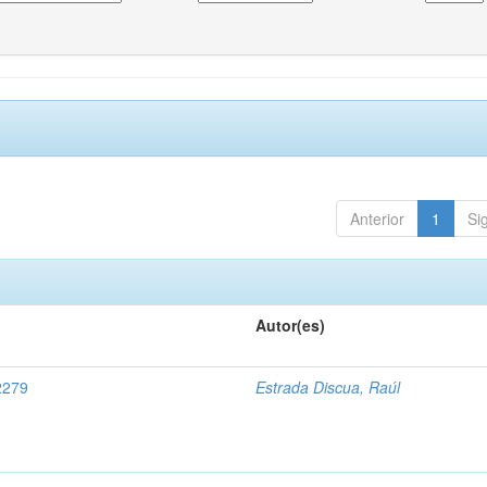
Anterior
1
Si
Autor(es)
 2279
Estrada Discua, Raúl