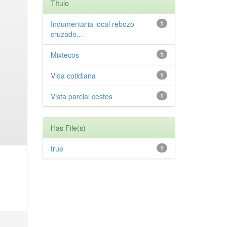
Título
Indumentaria local rebozo
1
cruzado...
Mixtecos
1
Vida cotidiana
1
Vista parcial cestos
1
Has File(s)
true
1