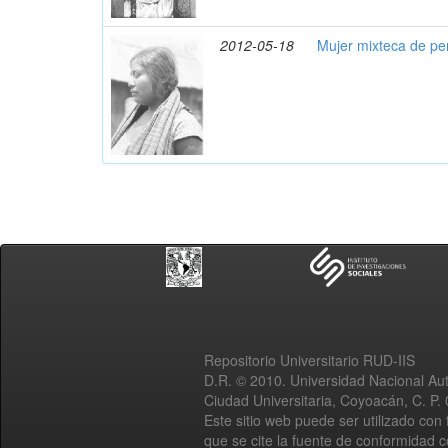
2012-05-18
Mujer mixteca de per
Repositorio Universitario RUD-IIS
D.R. © 2010. Universidad Nacional A
Ciudad Universitaria, Coyoacán, C. P.
Este sitio web puede ser utilizado con 
que se cite la fuente de conformidad 