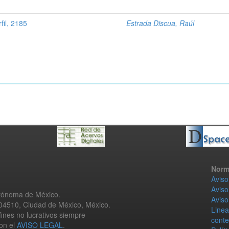
fil, 2185
Estrada Discua, Raúl
Norm
Aviso
Aviso
utónoma de México.
Aviso
 04510, Ciudad de México, México.
Linea
fines no lucrativos siempre
conte
con el
AVISO LEGAL
.