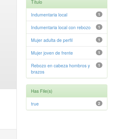
Título
Indumentaria local
1
Indumentaria local con rebozo
1
Mujer adulta de perfil
1
Mujer joven de frente
1
Rebozo en cabeza hombros y
1
brazos
Has File(s)
true
2