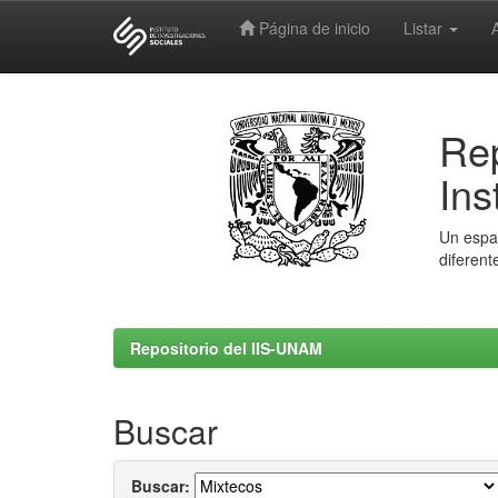
Página de inicio
Listar
Skip
navigation
Rep
Ins
Un espac
diferent
Repositorio del IIS-UNAM
Buscar
Buscar: