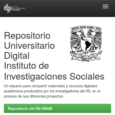
Skip
navigation
Repositorio
Universitario
Digital
Instituto de
Investigaciones Sociales
Un espacio para compartir materiales y recursos digitales
académicos producidos por los investigadores del IIS, en el
proceso de sus diferentes proyectos.
Repositorio del IIS-UNAM