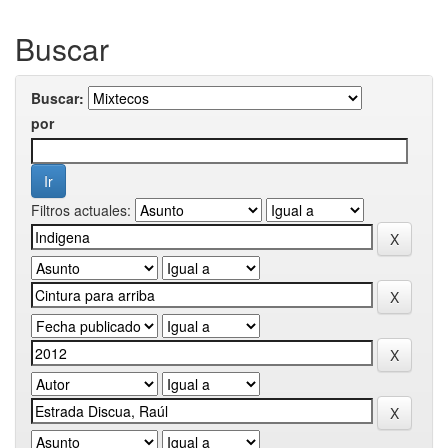
Buscar
Buscar:
por
Filtros actuales: