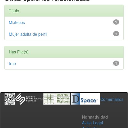
Título
Mixtecos
1
Mujer adulta de perfil
1
Has File(s)
true
1
Comentarios
Normatividad
Aviso Legal