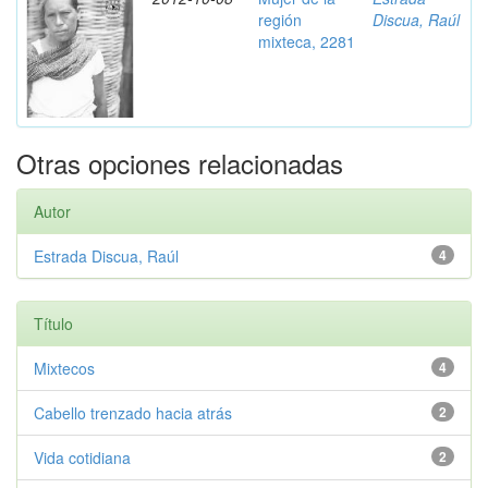
región
Discua, Raúl
mixteca, 2281
Otras opciones relacionadas
Autor
Estrada Discua, Raúl
4
Título
Mixtecos
4
Cabello trenzado hacia atrás
2
Vida cotidiana
2