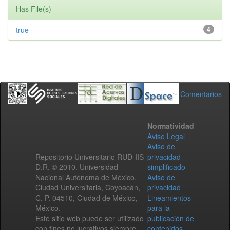
Has File(s)
true
4
Comentarios
Normatividad
Aviso Legal
Aviso de
Repositorio Universitario RUD-IIS
privacidad
D.R. © 2010. Universidad
simplificado
Nacional Autónoma de México.
Aviso de
Ciudad Universitaria, Coyoacán,
privacidad
C. P. 04510, Ciudad de México,
Lineamientos
México.
para la
Este sitio web puede ser utilizado
publicación de
con fines no lucrativos siempre
contenidos