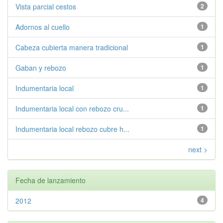
Vista parcial cestos
2
Adornos al cuello
1
Cabeza cubierta manera tradicional
1
Gaban y rebozo
1
Indumentaria local
1
Indumentaria local con rebozo cru...
1
Indumentaria local rebozo cubre h...
1
next >
Fecha de lanzamiento
2012
4