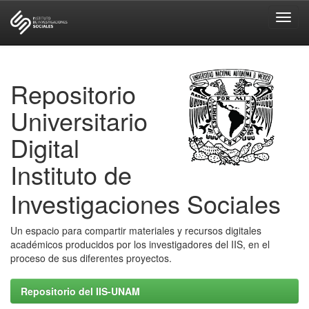
Skip
navigation
Repositorio
Universitario
Digital
Instituto de
Investigaciones Sociales
Un espacio para compartir materiales y recursos digitales
académicos producidos por los investigadores del IIS, en el
proceso de sus diferentes proyectos.
Repositorio del IIS-UNAM