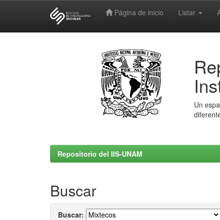
Página de inicio
Listar
Skip
navigation
Rep
Ins
Un espac
diferent
Repositorio del IIS-UNAM
Buscar
Buscar: