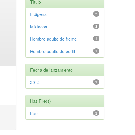
Título
Indigena
2
Mixtecos
2
Hombre adulto de frente
1
Hombre adulto de perfil
1
Fecha de lanzamiento
2012
2
Has File(s)
true
2