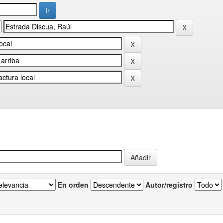
En orden
Autor/registro