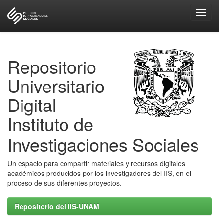
Skip
navigation
Repositorio
Universitario
Digital
Instituto de
Investigaciones Sociales
Un espacio para compartir materiales y recursos digitales
académicos producidos por los investigadores del IIS, en el
proceso de sus diferentes proyectos.
Repositorio del IIS-UNAM