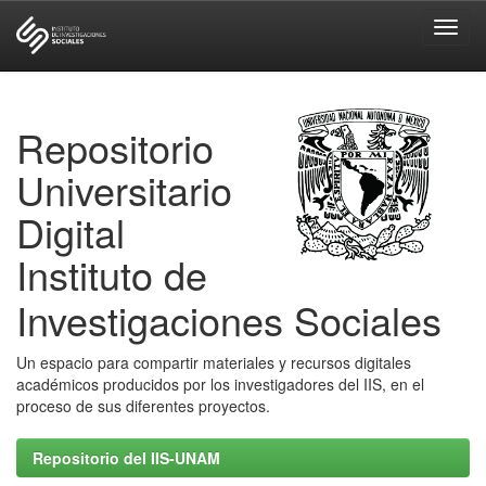
Skip
navigation
Repositorio
Universitario
Digital
Instituto de
Investigaciones Sociales
Un espacio para compartir materiales y recursos digitales
académicos producidos por los investigadores del IIS, en el
proceso de sus diferentes proyectos.
Repositorio del IIS-UNAM