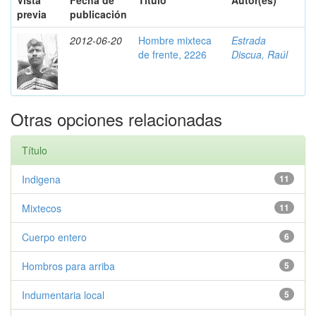
Vista
Fecha de
Título
Autor(es)
previa
publicación
2012-06-20
Hombre mixteca
Estrada
de frente, 2226
Discua, Raúl
Otras opciones relacionadas
Título
Indigena
11
Mixtecos
11
Cuerpo entero
6
Hombros para arriba
5
Indumentaria local
5