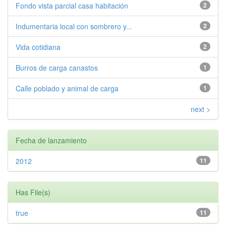
Fondo vista parcial casa habitación
2
Indumentaria local con sombrero y...
2
Vida cotidiana
2
Burros de carga canastos
1
Calle poblado y animal de carga
1
next >
Fecha de lanzamiento
2012
11
Has File(s)
true
11