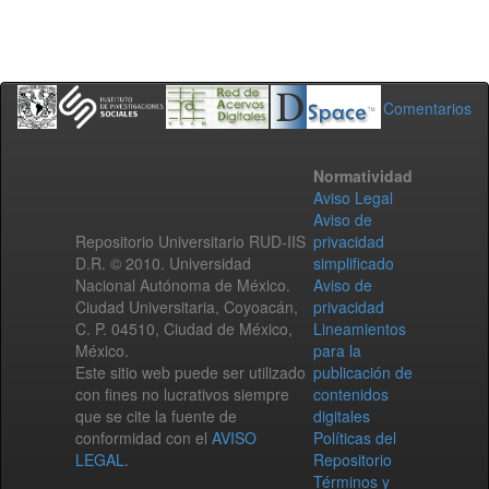
Comentarios
Normatividad
Aviso Legal
Aviso de
Repositorio Universitario RUD-IIS
privacidad
D.R. © 2010. Universidad
simplificado
Nacional Autónoma de México.
Aviso de
Ciudad Universitaria, Coyoacán,
privacidad
C. P. 04510, Ciudad de México,
Lineamientos
México.
para la
Este sitio web puede ser utilizado
publicación de
con fines no lucrativos siempre
contenidos
que se cite la fuente de
digitales
conformidad con el
AVISO
Políticas del
LEGAL
.
Repositorio
Términos y