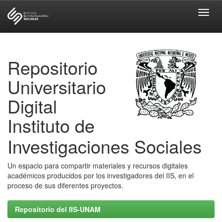
Skip
navigation
Repositorio
Universitario
Digital
Instituto de
Investigaciones Sociales
Un espacio para compartir materiales y recursos digitales
académicos producidos por los investigadores del IIS, en el
proceso de sus diferentes proyectos.
Repositorio del IIS-UNAM