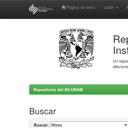
Página de inicio
Listar
Skip
navigation
Rep
Ins
Un espac
diferent
Repositorio del IIS-UNAM
Buscar
Buscar: