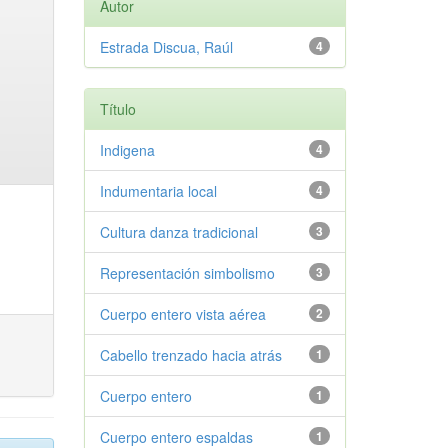
Autor
Estrada Discua, Raúl
4
Título
Indigena
4
Indumentaria local
4
Cultura danza tradicional
3
Representación simbolismo
3
Cuerpo entero vista aérea
2
Cabello trenzado hacia atrás
1
Cuerpo entero
1
Cuerpo entero espaldas
1