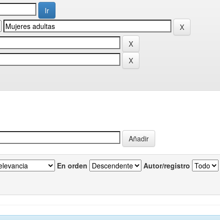
En orden
Autor/registro