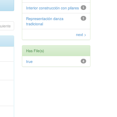
Interior construcción con pilares
1
Representación danza
1
tradicional
guiente
next >
Has File(s)
true
4