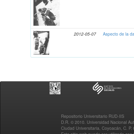
2012-05-07
Aspecto de la d
Repositorio Universitario RUD-IIS
D.R. © 2010. Universidad Nacional A
Ciudad Universitaria, Coyoacán, C. P.