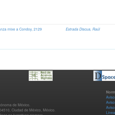
anza mixe a Condoy, 2129
Estrada Discua, Raúl
Norm
Aviso
Aviso
utónoma de México.
Aviso
 04510, Ciudad de México, México.
Linea