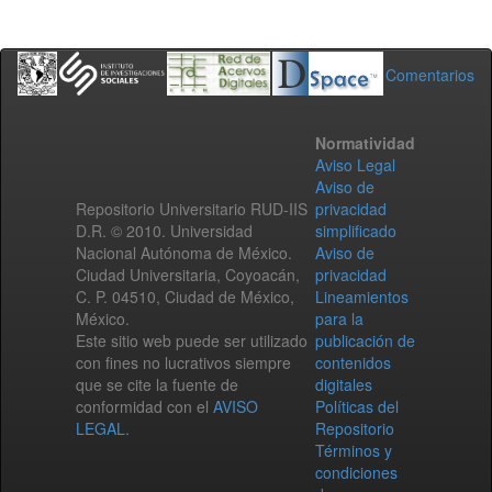
Comentarios
Normatividad
Aviso Legal
Aviso de
Repositorio Universitario RUD-IIS
privacidad
D.R. © 2010. Universidad
simplificado
Nacional Autónoma de México.
Aviso de
Ciudad Universitaria, Coyoacán,
privacidad
C. P. 04510, Ciudad de México,
Lineamientos
México.
para la
Este sitio web puede ser utilizado
publicación de
con fines no lucrativos siempre
contenidos
que se cite la fuente de
digitales
conformidad con el
AVISO
Políticas del
LEGAL
.
Repositorio
Términos y
condiciones