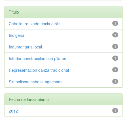
Título
Cabello trenzado hacia atrás
1
Indigena
1
Indumentaria local
1
Interior construcción con pilares
1
Representación danza tradicional
1
Simbolismo cabeza agachada
1
Fecha de lanzamiento
2012
1