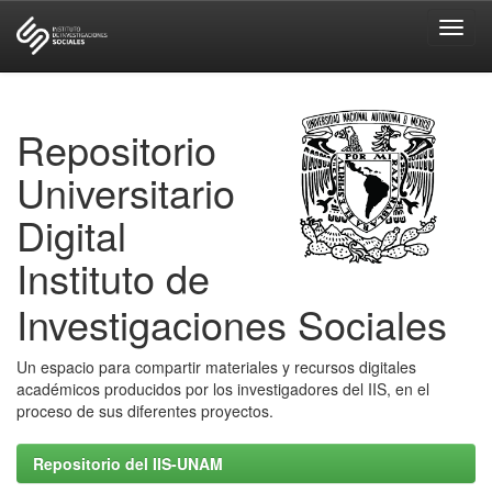
Skip
navigation
Repositorio
Universitario
Digital
Instituto de
Investigaciones Sociales
Un espacio para compartir materiales y recursos digitales
académicos producidos por los investigadores del IIS, en el
proceso de sus diferentes proyectos.
Repositorio del IIS-UNAM