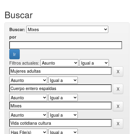
Buscar
Buscar:
por
Filtros actuales: