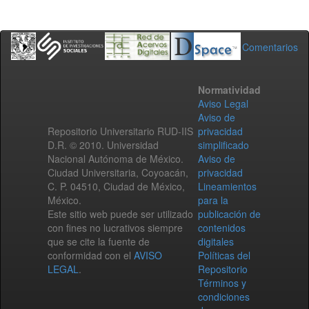
Comentarios
Normatividad
Aviso Legal
Aviso de
Repositorio Universitario RUD-IIS
privacidad
D.R. © 2010. Universidad
simplificado
Nacional Autónoma de México.
Aviso de
Ciudad Universitaria, Coyoacán,
privacidad
C. P. 04510, Ciudad de México,
Lineamientos
México.
para la
Este sitio web puede ser utilizado
publicación de
con fines no lucrativos siempre
contenidos
que se cite la fuente de
digitales
conformidad con el
AVISO
Políticas del
LEGAL
.
Repositorio
Términos y
condiciones