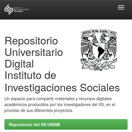
Skip
navigation
Repositorio
Universitario
Digital
Instituto de
Investigaciones Sociales
Un espacio para compartir materiales y recursos digitales
académicos producidos por los investigadores del IIS, en el
proceso de sus diferentes proyectos.
Repositorio del IIS-UNAM