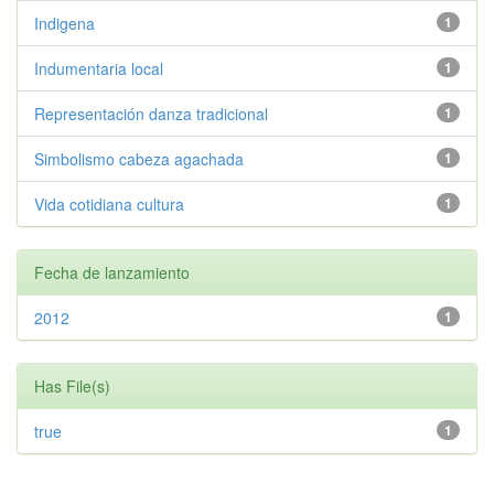
Indigena
1
Indumentaria local
1
Representación danza tradicional
1
Simbolismo cabeza agachada
1
Vida cotidiana cultura
1
Fecha de lanzamiento
2012
1
Has File(s)
true
1