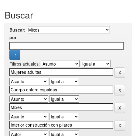
Buscar
Buscar:
por
Filtros actuales: