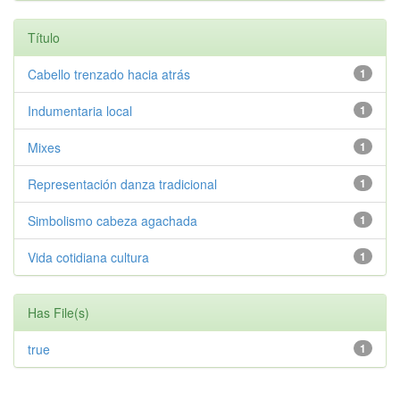
Título
Cabello trenzado hacia atrás
1
Indumentaria local
1
Mixes
1
Representación danza tradicional
1
Simbolismo cabeza agachada
1
Vida cotidiana cultura
1
Has File(s)
true
1