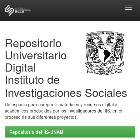
Skip
navigation
Repositorio
Universitario
Digital
Instituto de
Investigaciones Sociales
Un espacio para compartir materiales y recursos digitales
académicos producidos por los investigadores del IIS, en el
proceso de sus diferentes proyectos.
Repositorio del IIS-UNAM