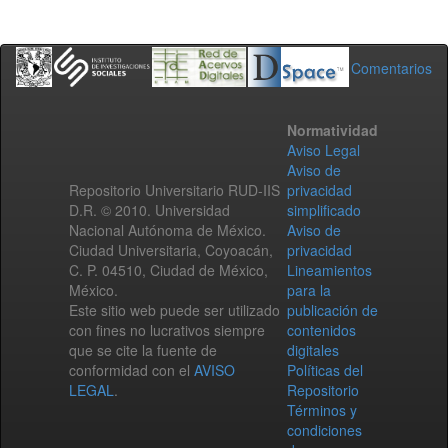
Comentarios
Normatividad
Aviso Legal
Aviso de
Repositorio Universitario RUD-IIS
privacidad
D.R. © 2010. Universidad
simplificado
Nacional Autónoma de México.
Aviso de
Ciudad Universitaria, Coyoacán,
privacidad
C. P. 04510, Ciudad de México,
Lineamientos
México.
para la
Este sitio web puede ser utilizado
publicación de
con fines no lucrativos siempre
contenidos
que se cite la fuente de
digitales
conformidad con el
AVISO
Políticas del
LEGAL
.
Repositorio
Términos y
condiciones