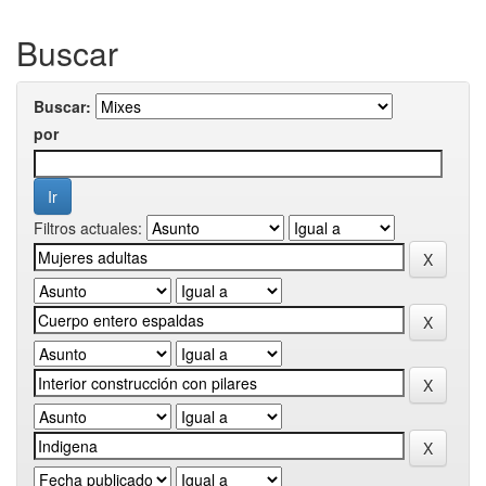
Buscar
Buscar:
por
Filtros actuales: