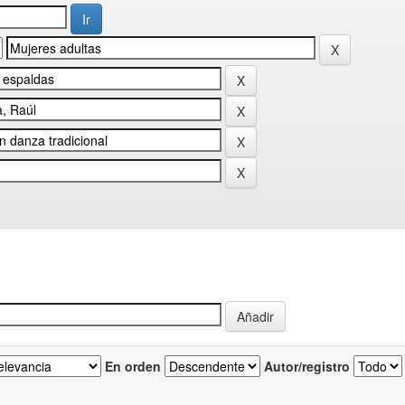
En orden
Autor/registro