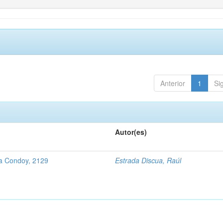
Anterior
1
Si
Autor(es)
 a Condoy, 2129
Estrada Discua, Raúl