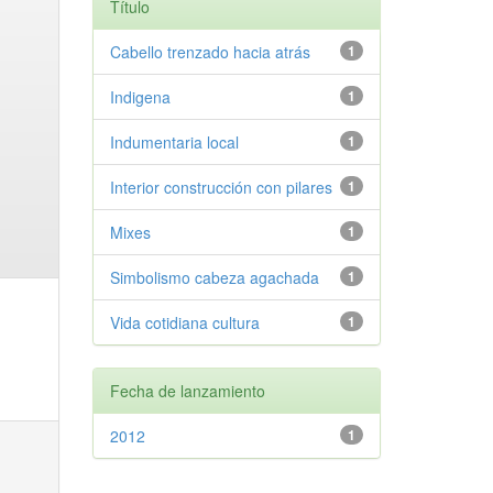
Título
Cabello trenzado hacia atrás
1
Indigena
1
Indumentaria local
1
Interior construcción con pilares
1
Mixes
1
Simbolismo cabeza agachada
1
Vida cotidiana cultura
1
Fecha de lanzamiento
2012
1