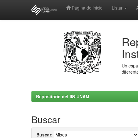
Página de inicio
Listar
Skip
navigation
Rep
Ins
Un espac
diferent
Repositorio del IIS-UNAM
Buscar
Buscar: