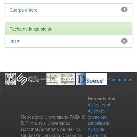
Cuerpo entero
1
Fecha de lanzamiento
2012
3
Comentarios
Normatividad
Aviso Legal
Aviso de
Repositorio Universitario RUD-IIS
privacidad
D.R. © 2010. Universidad
simplificado
Nacional Autónoma de México.
Aviso de
Ciudad Universitaria, Coyoacán,
privacidad