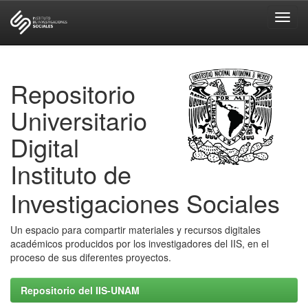
Skip
navigation
Repositorio
Universitario
Digital
Instituto de
Investigaciones Sociales
Un espacio para compartir materiales y recursos digitales
académicos producidos por los investigadores del IIS, en el
proceso de sus diferentes proyectos.
Repositorio del IIS-UNAM