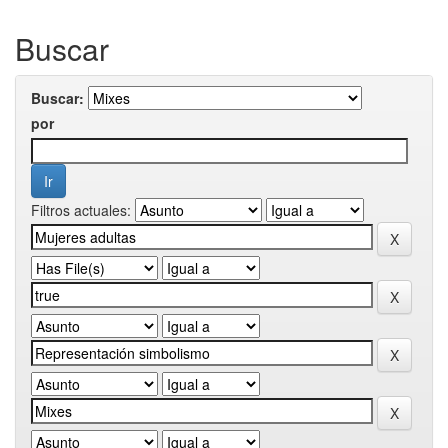
Buscar
Buscar:
por
Filtros actuales: