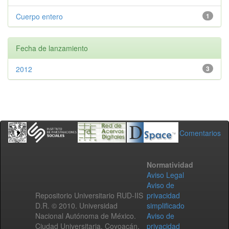
Cuerpo entero
1
Fecha de lanzamiento
2012
3
Comentarios
Normatividad
Aviso Legal
Aviso de
Repositorio Universitario RUD-IIS
privacidad
D.R. © 2010. Universidad
simplificado
Nacional Autónoma de México.
Aviso de
Ciudad Universitaria, Coyoacán,
privacidad