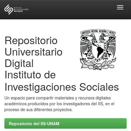
Skip
navigation
Repositorio
Universitario
Digital
Instituto de
Investigaciones Sociales
Un espacio para compartir materiales y recursos digitales
académicos producidos por los investigadores del IIS, en el
proceso de sus diferentes proyectos.
Repositorio del IIS-UNAM