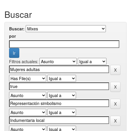
Buscar
Buscar:
por
Filtros actuales: