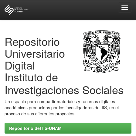
Skip
navigation
Repositorio
Universitario
Digital
Instituto de
Investigaciones Sociales
Un espacio para compartir materiales y recursos digitales
académicos producidos por los investigadores del IIS, en el
proceso de sus diferentes proyectos.
Repositorio del IIS-UNAM