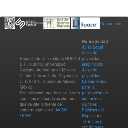
Comentarios
Normatividad
Aviso Legal
Aviso de
Repositorio Universitario RUD-IIS
privacidad
D.R. © 2010. Universidad
simplificado
Nacional Autónoma de México.
Aviso de
Ciudad Universitaria, Coyoacán,
privacidad
C. P. 04510, Ciudad de México,
Lineamientos
México.
para la
Este sitio web puede ser utilizado
publicación de
con fines no lucrativos siempre
contenidos
que se cite la fuente de
digitales
conformidad con el
AVISO
Políticas del
LEGAL
.
Repositorio
Términos y
condiciones