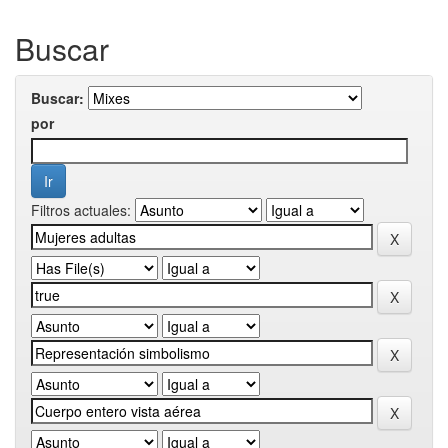
Buscar
Buscar:
por
Filtros actuales: