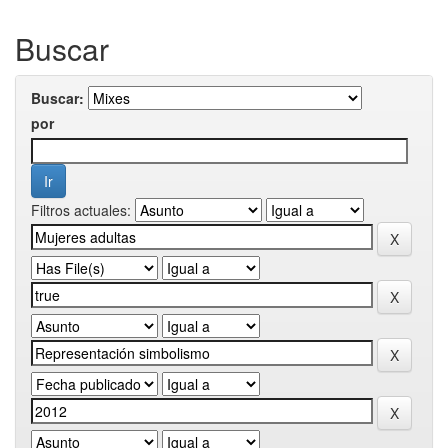
Buscar
Buscar:
por
Filtros actuales: