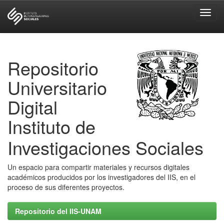
Skip
navigation
Repositorio
Universitario
Digital
Instituto de
Investigaciones Sociales
Un espacio para compartir materiales y recursos digitales
académicos producidos por los investigadores del IIS, en el
proceso de sus diferentes proyectos.
Repositorio del IIS-UNAM