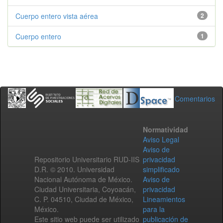
Cuerpo entero vista aérea
2
Cuerpo entero
1
Comentarios
Normatividad
Aviso Legal
Aviso de
Repositorio Universitario RUD-IIS
privacidad
D.R. © 2010. Universidad
simplificado
Nacional Autónoma de México.
Aviso de
Ciudad Universitaria, Coyoacán,
privacidad
C. P. 04510, Ciudad de México,
Lineamientos
México.
para la
Este sitio web puede ser utilizado
publicación de