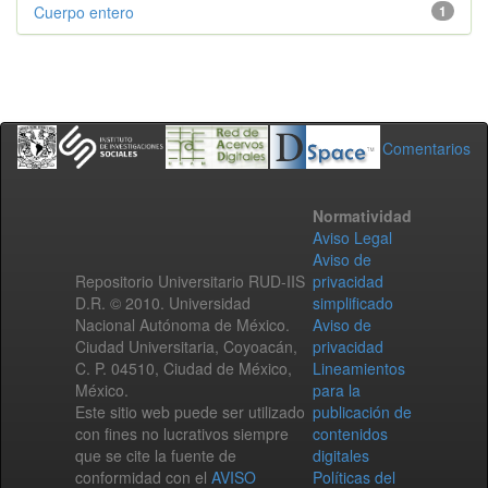
Cuerpo entero
1
Comentarios
Normatividad
Aviso Legal
Aviso de
Repositorio Universitario RUD-IIS
privacidad
D.R. © 2010. Universidad
simplificado
Nacional Autónoma de México.
Aviso de
Ciudad Universitaria, Coyoacán,
privacidad
C. P. 04510, Ciudad de México,
Lineamientos
México.
para la
Este sitio web puede ser utilizado
publicación de
con fines no lucrativos siempre
contenidos
que se cite la fuente de
digitales
conformidad con el
AVISO
Políticas del