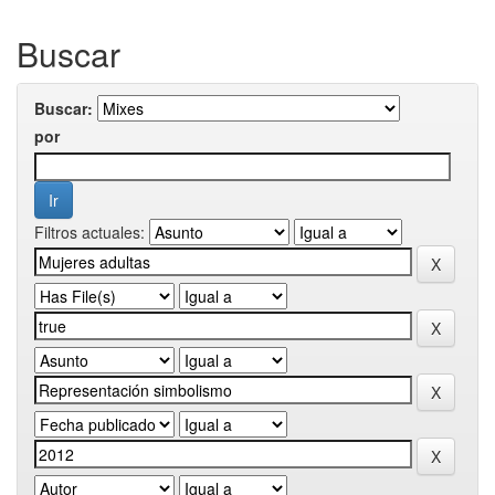
Buscar
Buscar:
por
Filtros actuales: