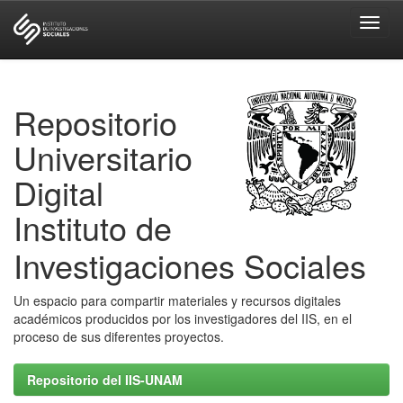
Skip
navigation
Repositorio
Universitario
Digital
Instituto de
Investigaciones Sociales
Un espacio para compartir materiales y recursos digitales
académicos producidos por los investigadores del IIS, en el
proceso de sus diferentes proyectos.
Repositorio del IIS-UNAM