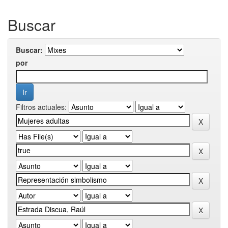
Buscar
Buscar:
por
Filtros actuales: