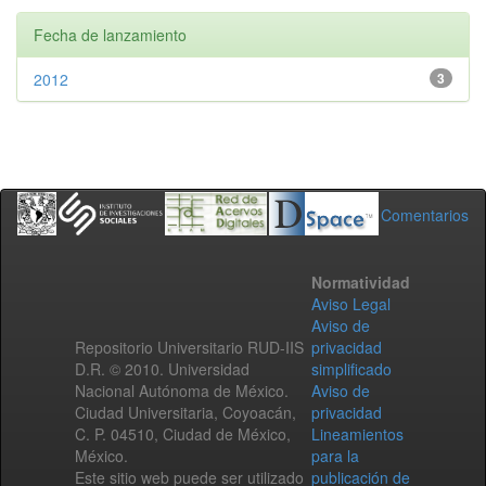
Fecha de lanzamiento
2012
3
Comentarios
Normatividad
Aviso Legal
Aviso de
Repositorio Universitario RUD-IIS
privacidad
D.R. © 2010. Universidad
simplificado
Nacional Autónoma de México.
Aviso de
Ciudad Universitaria, Coyoacán,
privacidad
C. P. 04510, Ciudad de México,
Lineamientos
México.
para la
Este sitio web puede ser utilizado
publicación de