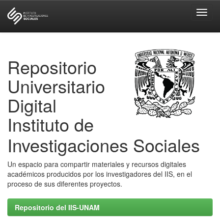
Skip
navigation
Repositorio
Universitario
Digital
Instituto de
Investigaciones Sociales
Un espacio para compartir materiales y recursos digitales
académicos producidos por los investigadores del IIS, en el
proceso de sus diferentes proyectos.
Repositorio del IIS-UNAM