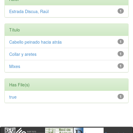
Estrada Discua, Raúl
1
Título
Cabello peinado hacia atrás
1
Collar y aretes
1
Mixes
1
Has File(s)
true
1