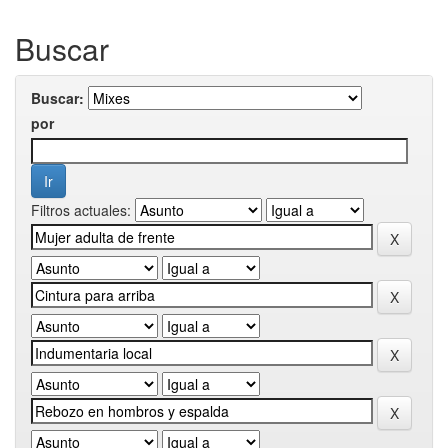
Buscar
Buscar:
por
Filtros actuales: