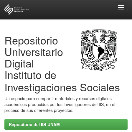
Skip
navigation
Repositorio
Universitario
Digital
Instituto de
Investigaciones Sociales
Un espacio para compartir materiales y recursos digitales
académicos producidos por los investigadores del IIS, en el
proceso de sus diferentes proyectos.
Repositorio del IIS-UNAM