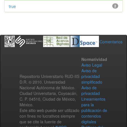
true
2
Comentarios
Normatividad
Aviso Legal
Aviso de
Repositorio Universitario RUD-IIS
privacidad
D.R. © 2010. Universidad
simplificado
Nacional Autónoma de México.
Aviso de
Ciudad Universitaria, Coyoacán,
privacidad
C. P. 04510, Ciudad de México,
Lineamientos
México.
para la
Este sitio web puede ser utilizado
publicación de
con fines no lucrativos siempre
contenidos
que se cite la fuente de
digitales