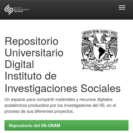
Skip
navigation
Repositorio
Universitario
Digital
Instituto de
Investigaciones Sociales
Un espacio para compartir materiales y recursos digitales
académicos producidos por los investigadores del IIS, en el
proceso de sus diferentes proyectos.
Repositorio del IIS-UNAM