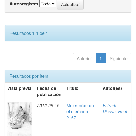
Autor/registro
Resultados 1-1 de 1.
Anterior
1
Siguiente
Resultados por ítem:
Vista previa
Fecha de
Título
Autor(es)
publicación
2012-05-19
Mujer mixe en
Estrada
el mercado,
Discua, Raúl
2167