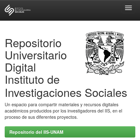
Skip
navigation
Repositorio
Universitario
Digital
Instituto de
Investigaciones Sociales
Un espacio para compartir materiales y recursos digitales
académicos producidos por los investigadores del IIS, en el
proceso de sus diferentes proyectos.
Repositorio del IIS-UNAM