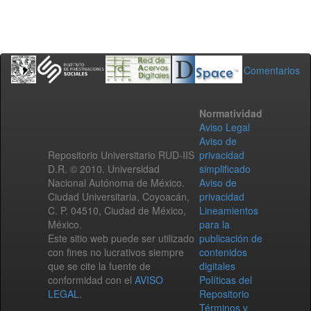
Comentarios
Normatividad
Aviso Legal
Aviso de
Repositorio Universitario RUD-IIS
privacidad
D.R. © 2010. Universidad
simplificado
Nacional Autónoma de México.
Aviso de
Ciudad Universitaria, Coyoacán,
privacidad
C. P. 04510, Ciudad de México,
Lineamientos
México.
para la
Este sitio web puede ser utilizado
publicación de
con fines no lucrativos siempre
contenidos
que se cite la fuente de
digitales
conformidad con el
AVISO
Políticas del
LEGAL
.
Repositorio
Términos y