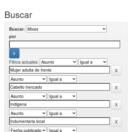
Buscar
Buscar:
por
Filtros actuales: