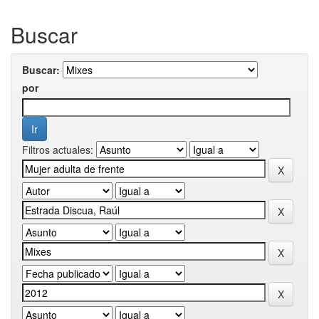
Buscar
Buscar:
por
Filtros actuales: