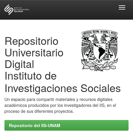
Skip
navigation
Repositorio
Universitario
Digital
Instituto de
Investigaciones Sociales
Un espacio para compartir materiales y recursos digitales
académicos producidos por los investigadores del IIS, en el
proceso de sus diferentes proyectos.
Repositorio del IIS-UNAM