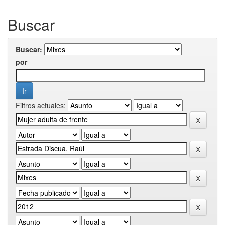
Buscar
Buscar:
por
Filtros actuales: