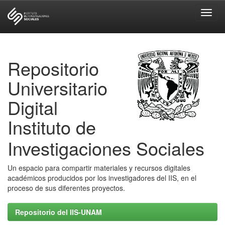
Skip
navigation
Repositorio
Universitario
Digital
Instituto de
Investigaciones Sociales
Un espacio para compartir materiales y recursos digitales
académicos producidos por los investigadores del IIS, en el
proceso de sus diferentes proyectos.
Repositorio del IIS-UNAM