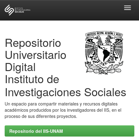
Skip
navigation
Repositorio
Universitario
Digital
Instituto de
Investigaciones Sociales
Un espacio para compartir materiales y recursos digitales
académicos producidos por los investigadores del IIS, en el
proceso de sus diferentes proyectos.
Repositorio del IIS-UNAM