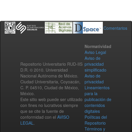
Comentarios
Normatividad
Aviso Legal
Aviso de
Repositorio Universitario RUD-IIS
privacidad
D.R. © 2010. Universidad
simplificado
Nacional Autónoma de México.
Aviso de
Ciudad Universitaria, Coyoacán,
privacidad
C. P. 04510, Ciudad de México,
Lineamientos
México.
para la
Este sitio web puede ser utilizado
publicación de
con fines no lucrativos siempre
contenidos
que se cite la fuente de
digitales
conformidad con el
AVISO
Políticas del
LEGAL
.
Repositorio
Términos y