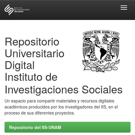
Skip
navigation
Repositorio
Universitario
Digital
Instituto de
Investigaciones Sociales
Un espacio para compartir materiales y recursos digitales
académicos producidos por los investigadores del IIS, en el
proceso de sus diferentes proyectos.
Repositorio del IIS-UNAM