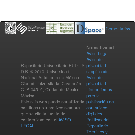
Comentarios
Normatividad
Aviso Legal
Aviso de
Repositorio Universitario RUD-IIS
privacidad
D.R. © 2010. Universidad
simplificado
Nacional Autónoma de México.
Aviso de
Ciudad Universitaria, Coyoacán,
privacidad
C. P. 04510, Ciudad de México,
Lineamientos
México.
para la
Este sitio web puede ser utilizado
publicación de
con fines no lucrativos siempre
contenidos
que se cite la fuente de
digitales
conformidad con el
AVISO
Políticas del
LEGAL
.
Repositorio
Términos y