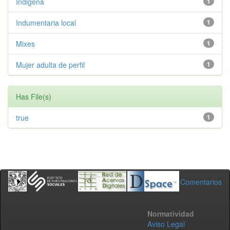
Indigena
1
Indumentaria local
1
Mixes
1
Mujer adulta de perfil
1
Has File(s)
true
1
Comentarios
Normatividad
Aviso Legal