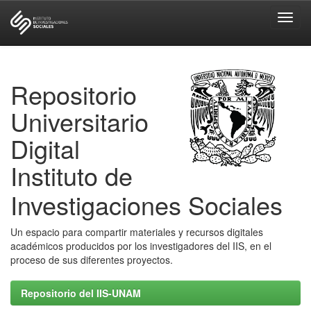
Skip
navigation
Repositorio
Universitario
Digital
Instituto de
Investigaciones Sociales
Un espacio para compartir materiales y recursos digitales
académicos producidos por los investigadores del IIS, en el
proceso de sus diferentes proyectos.
Repositorio del IIS-UNAM