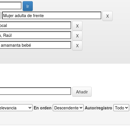
En orden
Autor/registro