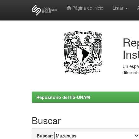
Página de inicio
Listar
Skip
navigation
Rep
Ins
Un espac
diferent
Repositorio del IIS-UNAM
Buscar
Buscar: