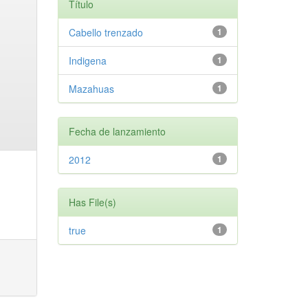
Título
Cabello trenzado
1
Indigena
1
Mazahuas
1
Fecha de lanzamiento
2012
1
Has File(s)
true
1