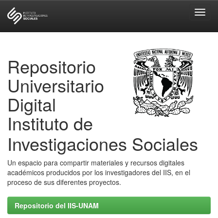
Skip
navigation
Repositorio
Universitario
Digital
Instituto de
Investigaciones Sociales
Un espacio para compartir materiales y recursos digitales
académicos producidos por los investigadores del IIS, en el
proceso de sus diferentes proyectos.
Repositorio del IIS-UNAM