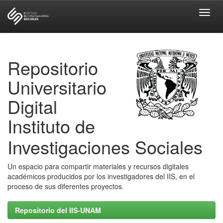
Skip
navigation
Repositorio
Universitario
Digital
Instituto de
Investigaciones Sociales
Un espacio para compartir materiales y recursos digitales
académicos producidos por los investigadores del IIS, en el
proceso de sus diferentes proyectos.
Repositorio del IIS-UNAM