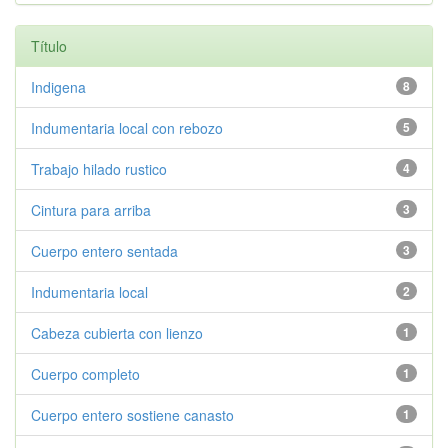
Título
Indigena
8
Indumentaria local con rebozo
5
Trabajo hilado rustico
4
Cintura para arriba
3
Cuerpo entero sentada
3
Indumentaria local
2
Cabeza cubierta con lienzo
1
Cuerpo completo
1
Cuerpo entero sostiene canasto
1