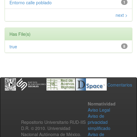
Entorno calle poblado
1
next >
Has File(s)
true
8
Comentarios
Normatividad
Aviso Legal
Aviso de
Repositorio Universitario RUD-IIS
privacidad
D.R. © 2010. Universidad
simplificado
Nacional Autónoma de México.
Aviso de