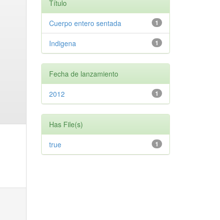
Título
Cuerpo entero sentada
1
Indigena
1
Fecha de lanzamiento
2012
1
Has File(s)
true
1