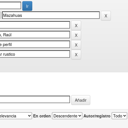
En orden
Autor/registro