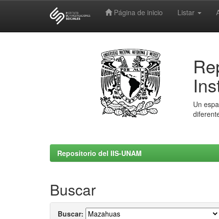
Página de inicio
Listar
Skip
navigation
Rep
Ins
Un espac
diferent
Repositorio del IIS-UNAM
Buscar
Buscar: