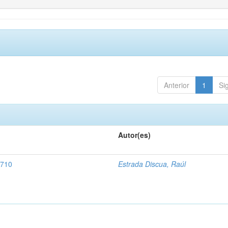
Anterior
1
Si
Autor(es)
1710
Estrada Discua, Raúl