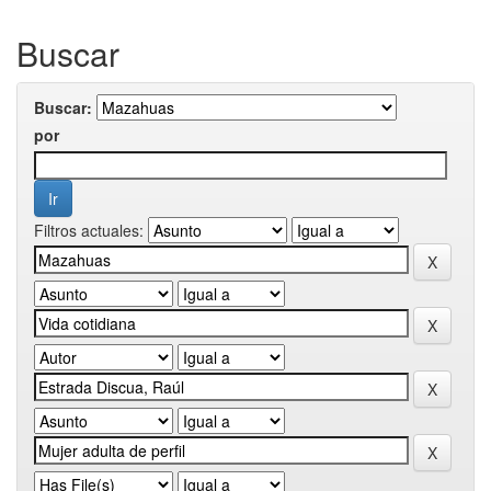
Buscar
Buscar:
por
Filtros actuales: