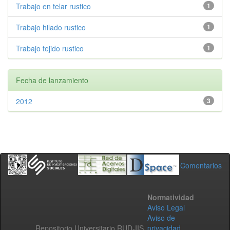
Trabajo en telar rustico
1
Trabajo hilado rustico
1
Trabajo tejido rustico
1
Fecha de lanzamiento
2012
3
Comentarios
Normatividad
Aviso Legal
Aviso de
Repositorio Universitario RUD-IIS
privacidad