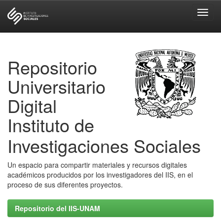
Skip
navigation
Repositorio
Universitario
Digital
Instituto de
Investigaciones Sociales
Un espacio para compartir materiales y recursos digitales
académicos producidos por los investigadores del IIS, en el
proceso de sus diferentes proyectos.
Repositorio del IIS-UNAM