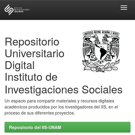
Skip
navigation
Repositorio
Universitario
Digital
Instituto de
Investigaciones Sociales
Un espacio para compartir materiales y recursos digitales
académicos producidos por los investigadores del IIS, en el
proceso de sus diferentes proyectos.
Repositorio del IIS-UNAM