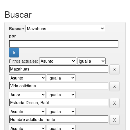
Buscar
Buscar:
por
Filtros actuales: