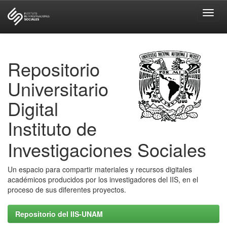
Skip
navigation
Repositorio
Universitario
Digital
Instituto de
Investigaciones Sociales
Un espacio para compartir materiales y recursos digitales
académicos producidos por los investigadores del IIS, en el
proceso de sus diferentes proyectos.
Repositorio del IIS-UNAM