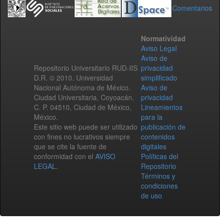
Comentarios
Normatividad
Aviso Legal
Aviso de
Repositorio Universitario RUD-IIS
privacidad
D.R. © 2010. Universidad
simplificado
Nacional Autónoma de México.
Aviso de
Ciudad Universitaria, Coyoacán,
privacidad
C. P. 04510, Ciudad de México,
Lineamientos
México.
para la
Este sitio web puede ser utilizado
publicación de
con fines no lucrativos siempre
contenidos
que se cite la fuente de
digitales
conformidad con el
AVISO
Políticas del
LEGAL
.
Repositorio
Términos y
condiciones
de uso