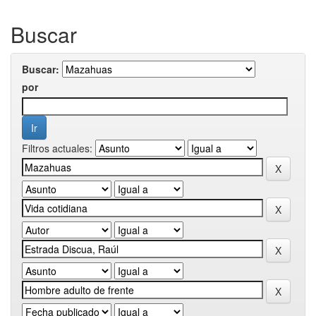
Buscar
Buscar:
por
Filtros actuales: