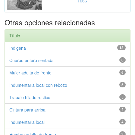
1666
Otras opciones relacionadas
Título
Indigena
13
Cuerpo entero sentada
6
Mujer adulta de frente
6
Indumentaria local con rebozo
5
Trabajo hilado rustico
5
Cintura para arriba
4
Indumentaria local
4
Hombre adulto de frente
3