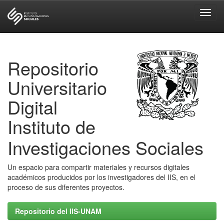
Skip
navigation
Repositorio
Universitario
Digital
Instituto de
Investigaciones Sociales
Un espacio para compartir materiales y recursos digitales
académicos producidos por los investigadores del IIS, en el
proceso de sus diferentes proyectos.
Repositorio del IIS-UNAM