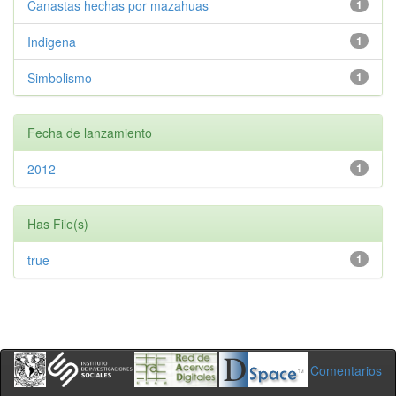
Canastas hechas por mazahuas
1
Indigena
1
Simbolismo
1
Fecha de lanzamiento
2012
1
Has File(s)
true
1
Comentarios