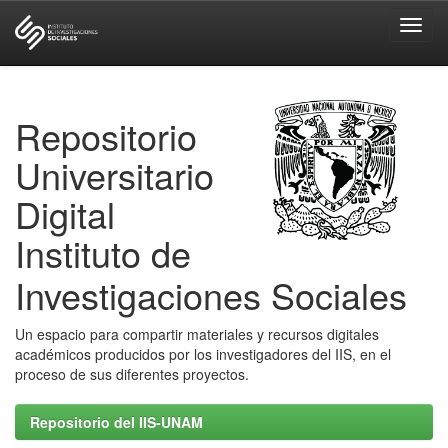
Skip
navigation
Repositorio
Universitario
Digital
Instituto de
Investigaciones Sociales
Un espacio para compartir materiales y recursos digitales
académicos producidos por los investigadores del IIS, en el
proceso de sus diferentes proyectos.
Repositorio del IIS-UNAM