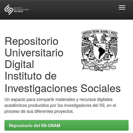
Skip
navigation
Repositorio
Universitario
Digital
Instituto de
Investigaciones Sociales
Un espacio para compartir materiales y recursos digitales
académicos producidos por los investigadores del IIS, en el
proceso de sus diferentes proyectos.
Repositorio del IIS-UNAM