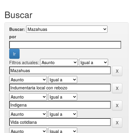
Buscar
Buscar:
por
Filtros actuales: