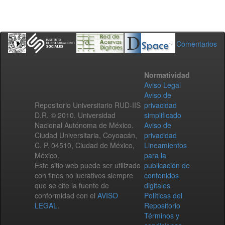
Comentarios
Normatividad
Aviso Legal
Aviso de
Repositorio Universitario RUD-IIS
privacidad
D.R. © 2010. Universidad
simplificado
Nacional Autónoma de México.
Aviso de
Ciudad Universitaria, Coyoacán,
privacidad
C. P. 04510, Ciudad de México,
Lineamientos
México.
para la
Este sitio web puede ser utilizado
publicación de
con fines no lucrativos siempre
contenidos
que se cite la fuente de
digitales
conformidad con el
AVISO
Políticas del
LEGAL
.
Repositorio
Términos y