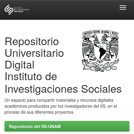
Skip
navigation
Repositorio
Universitario
Digital
Instituto de
Investigaciones Sociales
Un espacio para compartir materiales y recursos digitales
académicos producidos por los investigadores del IIS, en el
proceso de sus diferentes proyectos.
Repositorio del IIS-UNAM