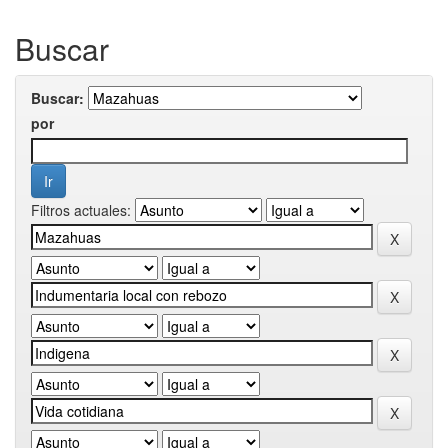
Buscar
Buscar:
por
Filtros actuales: