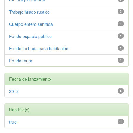
Trabajo hilado rustico
3
Cuerpo entero sentada
1
Fondo espacio público
1
Fondo fachada casa habitación
1
Fondo muro
1
Fecha de lanzamiento
2012
4
Has File(s)
true
4