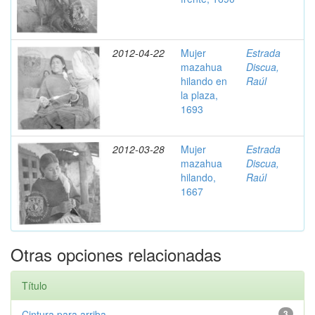
2012-04-22
Mujer
Estrada
mazahua
Discua,
hilando en
Raúl
la plaza,
1693
2012-03-28
Mujer
Estrada
mazahua
Discua,
hilando,
Raúl
1667
Otras opciones relacionadas
Título
Cintura para arriba
3