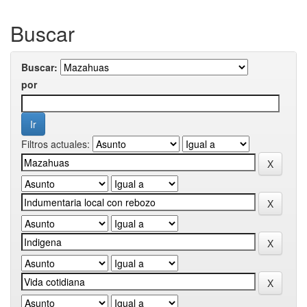
Buscar
Buscar:
por
Filtros actuales: