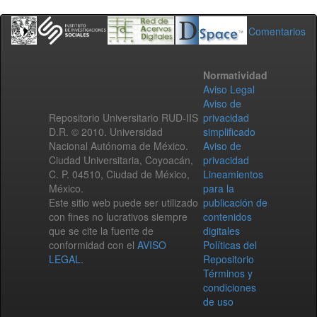
Comentarios
Normatividad
Aviso Legal
Aviso de
Repositorio Universitario RUD-IIS
privacidad
D.R. © 2010. Universidad
simplificado
Nacional Autónoma de México.
Aviso de
Ciudad Universitaria, Coyoacán,
privacidad
C. P. 04510, Ciudad de México,
Lineamientos
México.
para la
Este sitio web puede ser utilizado
publicación de
con fines no lucrativos siempre
contenidos
que se cite la fuente de
digitales
conformidad con el
AVISO
Políticas del
LEGAL
.
Repositorio
Términos y
condiciones
de uso