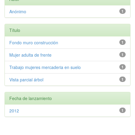
Anónimo
1
Título
Fondo muro construcción
1
Mujer adulta de frente
1
Trabajo mujeres mercaderia en suelo
1
Vista parcial árbol
1
Fecha de lanzamiento
2012
1