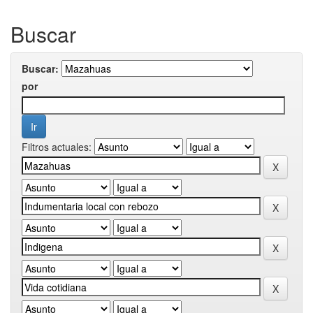
Buscar
Buscar:
por
Filtros actuales: