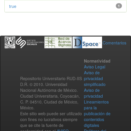
true
1
Comentarios
Normatividad
Aviso Legal
Aviso de
Repositorio Universitario RUD-IIS
privacidad
D.R. © 2010. Universidad
simplificado
Nacional Autónoma de México.
Aviso de
Ciudad Universitaria, Coyoacán,
privacidad
C. P. 04510, Ciudad de México,
Lineamientos
México.
para la
Este sitio web puede ser utilizado
publicación de
con fines no lucrativos siempre
contenidos
que se cite la fuente de
digitales