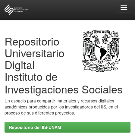
Skip
navigation
Repositorio
Universitario
Digital
Instituto de
Investigaciones Sociales
Un espacio para compartir materiales y recursos digitales
académicos producidos por los investigadores del IIS, en el
proceso de sus diferentes proyectos.
Repositorio del IIS-UNAM