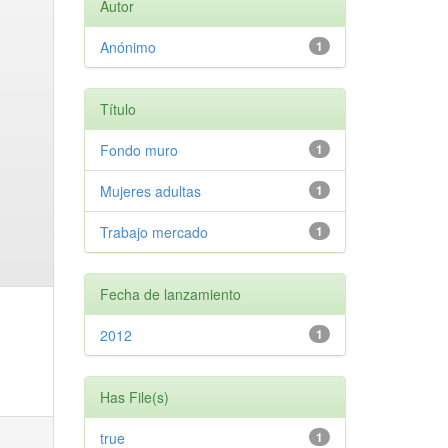
Autor
Anónimo
1
Título
Fondo muro
1
Mujeres adultas
1
Trabajo mercado
1
Fecha de lanzamiento
2012
1
Has File(s)
true
1