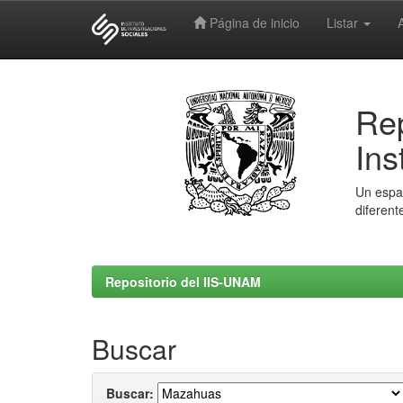
Página de inicio
Listar
Skip
navigation
Rep
Ins
Un espac
diferent
Repositorio del IIS-UNAM
Buscar
Buscar: